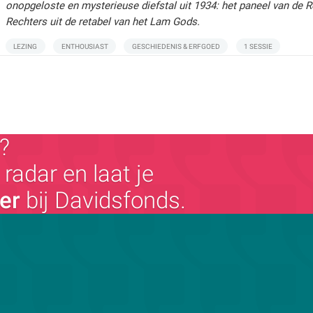
onopgeloste en mysterieuse diefstal uit 1934: het paneel van de 
Rechters uit de retabel van het Lam Gods.
LEZING
ENTHOUSIAST
GESCHIEDENIS & ERFGOED
1 SESSIE
?
radar en laat je
ger
bij Davidsfonds.