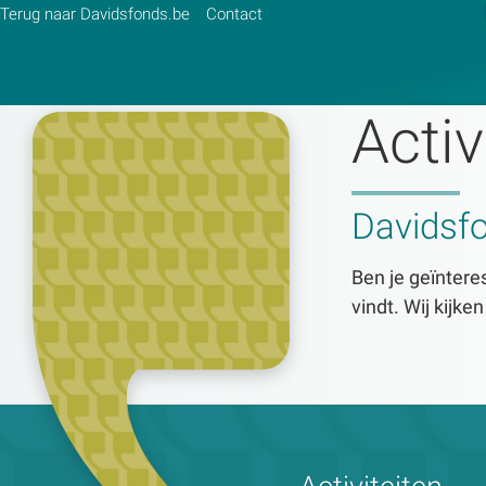
Terug naar Davidsfonds.be
Contact
Activ
Zoek:
Davidsf
Zoeken
Ben je geïnteres
vindt. Wij kijke