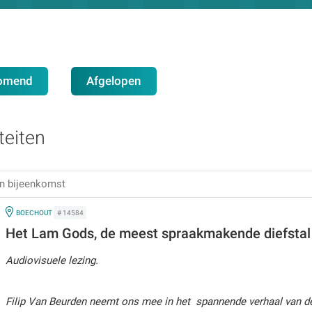
omend
Afgelopen
teiten
IN
BOECHOUT
# 14584
Het Lam Gods, de meest spraakmakende diefstal 
Audiovisuele lezing.
Filip Van Beurden neemt ons mee in het spannende verhaal van d