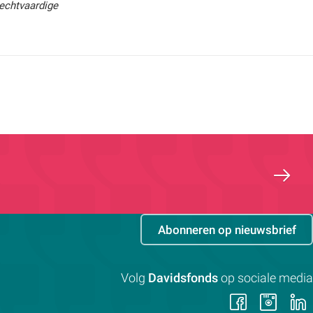
Rechtvaardige
Abonneren op nieuwsbrief
Volg
Davidsfonds
op sociale media
Volg
Vol