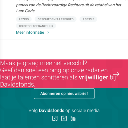
paneel van de Rechtvaardige Rechters uit de retabel van het
Lam Gods.
LEZING
GESCHIEDENIS & ERFGOED
1 SESSIE
ROLSTOELTOEGANKELIJK
Meer informatie
Maak je graag mee het verschil?
Geef dan snel een ping op onze radar en
laat je talenten schitteren als
vrijwilliger
bij
Davidsfonds.
Abonneren op nieuwsbrief
Volg
Davidsfonds
op sociale media
Volg
Volg
Volg
ons
ons
ons