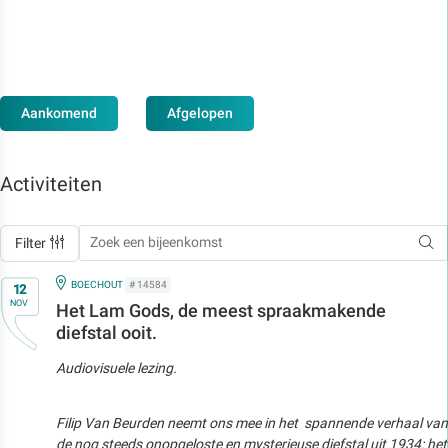
Aankomend
Afgelopen
Activiteiten
Filter
Op
IN
BOECHOUT
# 14584
12
NOV
Het Lam Gods, de meest spraakmakende
diefstal ooit.
Audiovisuele lezing.
Filip Van Beurden neemt ons mee in het spannende verhaal van
de nog steeds onopgeloste en mysterieuse diefstal uit 1934: het