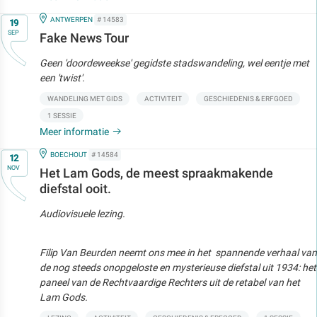
Op
IN
ANTWERPEN
# 14583
19
SEP
Fake News Tour
Geen 'doordeweekse' gegidste stadswandeling, wel eentje met
een 'twist'.
WANDELING MET GIDS
ACTIVITEIT
GESCHIEDENIS & ERFGOED
1 SESSIE
Meer informatie
Op
IN
BOECHOUT
# 14584
12
NOV
Het Lam Gods, de meest spraakmakende
diefstal ooit.
Audiovisuele lezing.
Filip Van Beurden neemt ons mee in het spannende verhaal van
de nog steeds onopgeloste en mysterieuse diefstal uit 1934: het
paneel van de Rechtvaardige Rechters uit de retabel van het
Lam Gods.