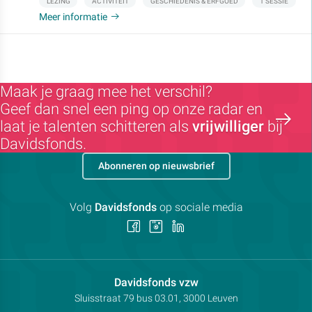
LEZING
ACTIVITEIT
GESCHIEDENIS & ERFGOED
1 SESSIE
Meer informatie
Maak je graag mee het verschil?
Geef dan snel een ping op onze radar en
laat je talenten schitteren als
vrijwilliger
bij
Davidsfonds.
Abonneren op nieuwsbrief
Volg
Davidsfonds
op sociale media
Volg
Volg
Volg
ons
ons
ons
op
op
op
Facebook
Instagram
LinkedIn
Contactpersoon:
Davidsfonds vzw
Adres:
Sluisstraat 79
bus 03.01, 3000
Leuven