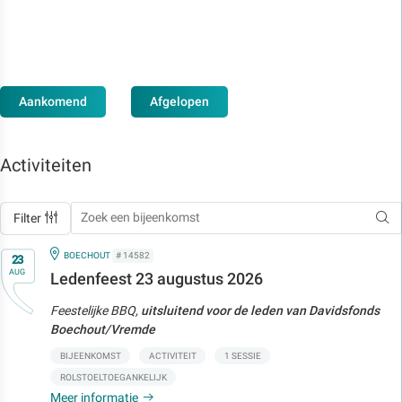
Aankomend
Afgelopen
Activiteiten
Filter
Op
IN
BOECHOUT
# 14582
23
AUG
Ledenfeest 23 augustus 2026
Feestelijke BBQ,
uitsluitend voor de leden van Davidsfonds
Boechout/Vremde
BIJEENKOMST
ACTIVITEIT
1 SESSIE
ROLSTOELTOEGANKELIJK
Meer informatie