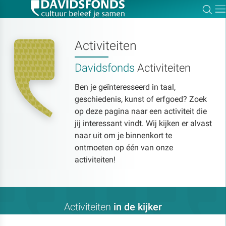
Zoe
Dir
Activiteiten
Davidsfonds
Activiteiten
Zoek:
Ben je geïnteresseerd in taal,
geschiedenis, kunst of erfgoed? Zoek
Zoeken
op deze pagina naar een activiteit die
jij interessant vindt. Wij kijken er alvast
naar uit om je binnenkort te
ontmoeten op één van onze
activiteiten!
Activiteiten
in de kijker