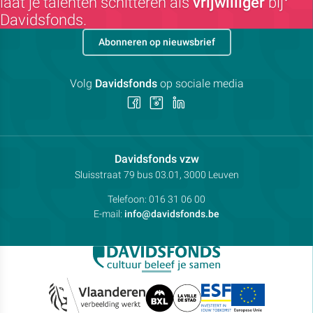
laat je talenten schitteren als
vrijwilliger
bij
Davidsfonds.
Abonneren op nieuwsbrief
Volg
Davidsfonds
op sociale media
Volg
Volg
Volg
ons
ons
ons
op
op
op
Facebook
Instagram
LinkedIn
Contactpersoon:
Davidsfonds vzw
Adres:
Sluisstraat 79
bus 03.01, 3000
Leuven
Telefoon:
016 31 06 00
E-mail:
info@davidsfonds.be