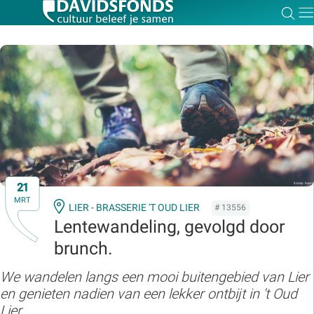
Zoe
Dir
Zoek:
Zoeken
21
MRT
LIER - BRASSERIE 'T OUD LIER
# 13556
Lentewandeling, gevolgd door
brunch.
We wandelen langs een mooi buitengebied van Lier
en genieten nadien van een lekker ontbijt in 't Oud
Lier.